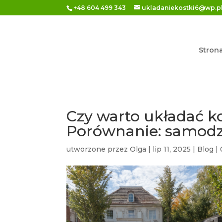
+48 604 499 343
ukladaniekostki6@wp.p
Stron
Czy warto układać k
Porównanie: samodzi
utworzone przez
Olga
|
lip 11, 2025
|
Blog
|