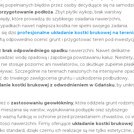
iej popełnianych błędów przez osoby decydujące się na samodzi
 przygotowanie podłoża
. Zbyt płytki wykop, brak warstwy
łędy, które prowadzą do szybkiego osiadania nawierzchni,
rzypadkach nawet najlepsza kostka nie spełni swojego zadania.
się dziś
profesjonalne układanie kostki brukowej na teren
fią odpowiednio ocenić grunt i przygotować teren pod inwestycj
st
brak odpowiedniego spadku
nawierzchni. Nawet delikatne
wadzać wodę opadową i zapobiega powstawaniu kałuż. Niestety,
nie stosuje poziomic ani niwelatorów, co skutkuje zupełnie płas
spływać. Szczególnie na terenach narażonych na intensywne opa
ć do trwałego zawilgocenia gruntu i uszkodzenia podbudowy.
danie kostki brukowej z odwodnieniem w Gdańsku
, by unik
ież o
zastosowaniu geowłókniny
, która oddziela grunt rodzim
 mieszania się warstw, wypłukiwania podsypki oraz szybszego
eż ważną funkcję w ochronie przed przerastaniem chwastów, co 
tości nawierzchni. Firmy oferujące
układanie kostki brukowej
o standard, dzięki czemu ich realizacje są nie tylko estetyczne, 