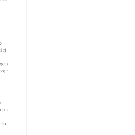
o
żej
ęciu
cząc
a
ch z
emu