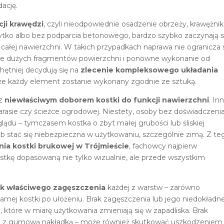
ację.
cji krawędzi
, czyli nieodpowiednie osadzenie obrzeży, krawężni
ytko albo bez podparcia betonowego, bardzo szybko zaczynają s
” całej nawierzchni. W takich przypadkach naprawa nie ogranicza 
nie dużych fragmentów powierzchni i ponowne wykonanie od
hętniej decydują się na
zlecenie kompleksowego układania
że każdy element zostanie wykonany zgodnie ze sztuką.
 z
niewłaściwym doborem kostki do funkcji nawierzchni
. In
 tarasie czy ścieżce ogrodowej. Niestety, osoby bez doświadczeni
lądu – tymczasem kostka o zbyt małej grubości lub śliskiej
b stać się niebezpieczna w użytkowaniu, szczególnie zimą. Z te
nia kostki brukowej w Trójmieście
, fachowcy najpierw
ostkę dopasowaną nie tylko wizualnie, ale przede wszystkim
ak właściwego zagęszczenia
każdej z warstw – zarówno
samej kostki po ułożeniu. Brak zagęszczenia lub jego niedokładn
które w miarę użytkowania zmieniają się w zapadliska. Brak
jne z gumową nakładką – może również skutkować uszkodzeniem