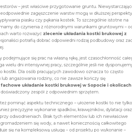
estorów – jest właściwe przygotowanie gruntu. Niewystarczają
nieodpowiednie zagęszczenie warstw mogą w dłuższej perspekt
ypływania piasku czy pękania kostek. To szczególnie istotne na
ie mamy do czynienia z różnorodnymi warunkami gruntowymi – o
adkach warto rozważyć
zlecenie układania kostki brukowej z
esjonaliści potrafią dobrać odpowiedni rodzaj podbudowy oraz za
j.
by podejmujące się prac na własną rękę, jest czasochłonność cał
 wielu dni intensywnej pracy, szczególnie jeśli nie dysponujem
do kostki. Dla osób pracujących zawodowo oznacza to często
lub angażowania rodziny, co nie zawsze kończy się
m
fachowe układanie kostki brukowej w Sopocie i okolicach
je je doświadczony zespół z odpowiednim sprzętem.
eż pominąć aspektu technicznego – ułożenie kostki to nie tylk
nież precyzyjne wykonanie spadków, krawężników, dylatacji ora
 przy odwodnieniach. Brak tych elementów lub ich niewłaściwe
, gromadzeniem się wody, a nawet koniecznością całkowitego
uje się na kompleksową usługę – od projektu po wykonanie –