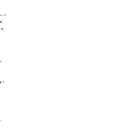
ków
ię
się
na
a
go
e