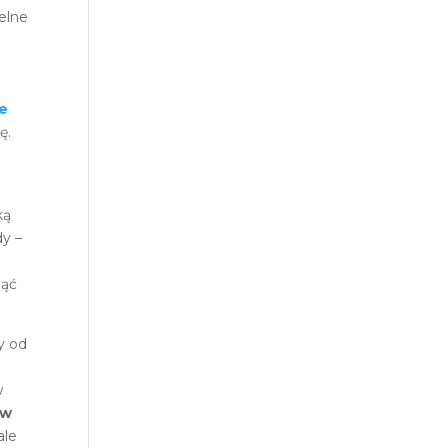
elne
ie
ę.
ką
dy –
nąć
y od
w
 w
ale