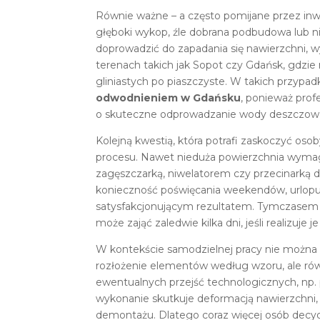
Równie ważne – a często pomijane przez inw
głęboki wykop, źle dobrana podbudowa lub 
doprowadzić do zapadania się nawierzchni, w
terenach takich jak Sopot czy Gdańsk, gdz
gliniastych po piaszczyste. W takich przyp
odwodnieniem w Gdańsku
, ponieważ prof
o skuteczne odprowadzanie wody deszczowe
Kolejną kwestią, która potrafi zaskoczyć oso
procesu. Nawet nieduża powierzchnia wymaga
zagęszczarką, niwelatorem czy przecinarką 
konieczność poświęcania weekendów, urlopu 
satysfakcjonującym rezultatem. Tymczase
może zająć zaledwie kilka dni, jeśli realizu
W kontekście samodzielnej pracy nie można t
rozłożenie elementów według wzoru, ale rów
ewentualnych przejść technologicznych, np.
wykonanie skutkuje deformacją nawierzchni
demontażu. Dlatego coraz więcej osób decyd