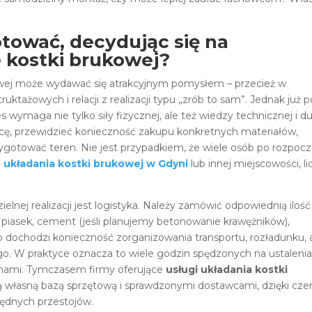
otować, decydując się na
 kostki brukowej?
owej może wydawać się atrakcyjnym pomysłem – przecież w
ruktażowych i relacji z realizacji typu „zrób to sam”. Jednak już p
s wymaga nie tylko siły fizycznej, ale też wiedzy technicznej i du
acę, przewidzieć konieczność zakupu konkretnych materiałów,
zygotować teren. Nie jest przypadkiem, że wiele osób po rozpocz
 układania kostki brukowej w Gdyni
lub innej miejscowości, li
nej realizacji jest logistyka. Należy zamówić odpowiednią ilość
iasek, cement (jeśli planujemy betonowanie krawężników),
o dochodzi konieczność zorganizowania transportu, rozładunku, 
 W praktyce oznacza to wiele godzin spędzonych na ustalenia
inami. Tymczasem firmy oferujące
usługi układania kostki
 własną bazą sprzętową i sprawdzonymi dostawcami, dzięki cz
będnych przestojów.