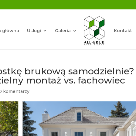
l
a główna
Usługi
Galeria
Kontakt
ostkę brukową samodzielnie?
elny montaż vs. fachowiec
0 komentarzy