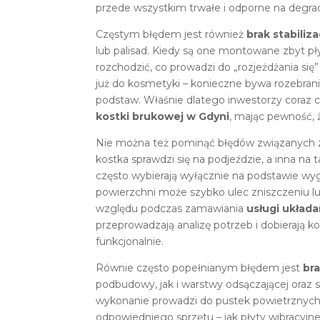
przede wszystkim trwałe i odporne na degrad
Częstym błędem jest również
brak stabiliza
lub palisad. Kiedy są one montowane zbyt pł
rozchodzić, co prowadzi do „rozjeżdżania się
już do kosmetyki – konieczne bywa rozebra
podstaw. Właśnie dlatego inwestorzy coraz c
kostki brukowej w Gdyni
, mając pewność, 
Nie można też pominąć błędów związanych
kostka sprawdzi się na podjeździe, a inna na
często wybierają wyłącznie na podstawie wyg
powierzchni może szybko ulec zniszczeniu lu
względu podczas zamawiania
usługi układa
przeprowadzają analizę potrzeb i dobierają k
funkcjonalnie.
Równie często popełnianym błędem jest
br
podbudowy, jak i warstwy odsączającej oraz 
wykonanie prowadzi do pustek powietrznych, 
odpowiedniego sprzętu – jak płyty wibracy