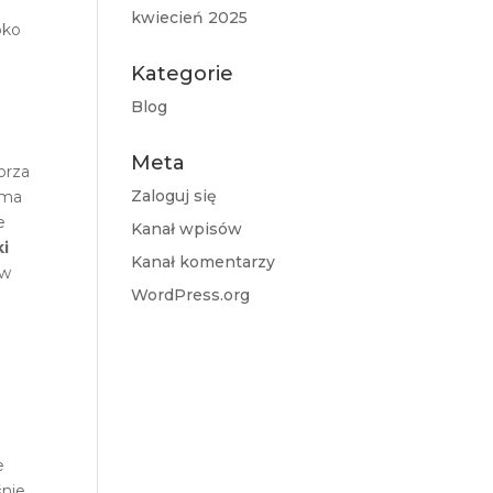
kwiecień 2025
bko
Kategorie
Blog
Meta
orza
Zaloguj się
 ma
e
Kanał wpisów
ki
Kanał komentarzy
ów
WordPress.org
e
śnie