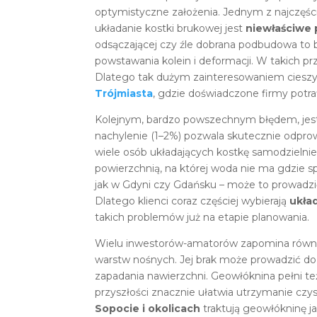
optymistyczne założenia. Jednym z najczęśc
układanie kostki brukowej jest
niewłaściwe
odsączającej czy źle dobrana podbudowa to b
powstawania kolein i deformacji. W takich p
Dlatego tak dużym zainteresowaniem cieszy 
Trójmiasta
, gdzie doświadczone firmy potra
Kolejnym, bardzo powszechnym błędem, je
nachylenie (1–2%) pozwala skutecznie odpro
wiele osób układających kostkę samodzielnie 
powierzchnią, na której woda nie ma gdzie 
jak w Gdyni czy Gdańsku – może to prowadzi
Dlatego klienci coraz częściej wybierają
ukła
takich problemów już na etapie planowania.
Wielu inwestorów-amatorów zapomina równ
warstw nośnych. Jej brak może prowadzić do
zapadania nawierzchni. Geowłóknina pełni t
przyszłości znacznie ułatwia utrzymanie czys
Sopocie i okolicach
traktują geowłókninę jak