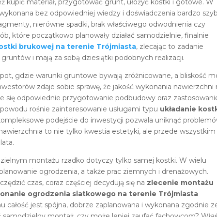
ż kupić materiał, przygotować grunt, ułożyć kostki i gotowe. W
ia wykonana bez odpowiedniej wiedzy i doświadczenia bardzo szy
fragmenty, nierówne spadki, brak właściwego odwodnienia czy
ób, które początkowo planowały działać samodzielnie, finalnie
ostki brukowej na terenie Trójmiasta
, zlecając to zadanie
gruntów i mają za sobą dziesiątki podobnych realizacji.
opot, gdzie warunki gruntowe bywają zróżnicowane, a bliskość m
nwestorów zdaje sobie sprawę, że jakość wykonania nawierzchni
aje się odpowiednie przygotowanie podbudowy oraz zastosowani
powodu rośnie zainteresowanie usługami typu
układanie kost
kompleksowe podejście do inwestycji pozwala uniknąć problem
nawierzchnia to nie tylko kwestia estetyki, ale przede wszystkim
lata.
zielnym montażu rzadko dotyczy tylko samej kostki. W wielu
lanowanie ogrodzenia, a także prac ziemnych i drenażowych.
czędzić czas, coraz częściej decydują się na
zlecenie montażu
onanie ogrodzenia siatkowego na terenie Trójmiasta
mu całość jest spójna, dobrze zaplanowana i wykonana zgodnie z
ć samodzielny montaż, czy może lepiej zaufać fachowcom? Wła