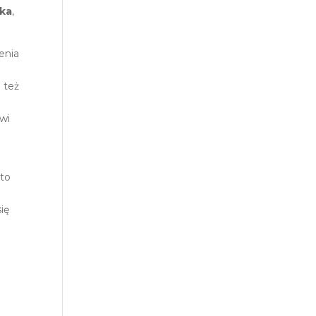
ska
,
enia
e też
owi
 to
ię