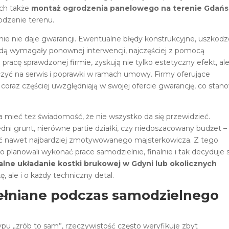
ych także
montaż ogrodzenia panelowego na terenie Gdań
rodzenie terenu.
ie nie daje gwarancji. Ewentualne błędy konstrukcyjne, uszkodz
dą wymagały ponownej interwencji, najczęściej z pomocą
 pracę sprawdzonej firmie, zyskują nie tylko estetyczny efekt, al
iczyć na serwis i poprawki w ramach umowy. Firmy oferujące
coraz częściej uwzględniają w swojej ofercie gwarancję, co stan
 mieć też świadomość, że nie wszystko da się przewidzieć.
i grunt, nierówne partie działki, czy niedoszacowany budżet –
ęcić nawet najbardziej zmotywowanego majsterkowicza. Z tego
planowali wykonać prace samodzielnie, finalnie i tak decyduje s
alne układanie kostki brukowej w Gdyni lub okolicznych
kę, ale i o każdy techniczny detal.
ełniane podczas samodzielnego
typu „zrób to sam”, rzeczywistość często weryfikuje zbyt