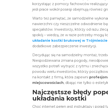
korzystając z pomocy fachowców realizując
jeśli prace wokół posesji obejmują również g
Warto też pamiętać, że samodzielne wykonan
nawierzchni czy nieszczelne odwodnienie bę
specjalistów. Inwestorzy, którzy od razu zlecą
spokój – wiedzą, że w razie potrzeby mogą l
układanie kostki brukowej w Trójmieście
dodatkowe zabezpieczenie inwestycji.
Decydując się na samodzielny montaż, trzeba
Niespodziewana zmiana pogody, nieodpowiedn
wszystko potrafi wytrącić z rytmu i zniech
powodu wielu inwestorów, którzy początkowo 
na kontakt z firmą, która zapewni
profesjon
miejscowościach
, dbając nie tylko o estety
Najczęstsze błędy pop
układania kostki
Choć internet pełen jest instruktaży i porad 