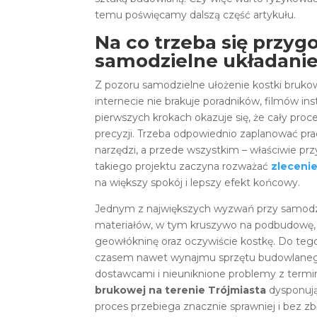
temu poświęcamy dalszą część artykułu.
Na co trzeba się przyg
samodzielne układanie
Z pozoru samodzielne ułożenie kostki bruk
internecie nie brakuje poradników, filmów inst
pierwszych krokach okazuje się, że cały proce
precyzji. Trzeba odpowiednio zaplanować pr
narzędzi, a przede wszystkim – właściwie pr
takiego projektu zaczyna rozważać
zlecenie
na większy spokój i lepszy efekt końcowy.
Jednym z największych wyzwań przy samodziel
materiałów, w tym kruszywo na podbudowę, p
geowłókninę oraz oczywiście kostkę. Do teg
czasem nawet wynajmu sprzętu budowlanego.
dostawcami i nieuniknione problemy z term
brukowej na terenie Trójmiasta
dysponują
proces przebiega znacznie sprawniej i bez z