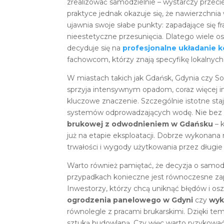
zrealizować samodzielnie – wystarczy przecie
praktyce jednak okazuje się, że nawierzchn
ujawnia swoje słabe punkty: zapadające się 
nieestetyczne przesunięcia. Dlatego wiele os
decyduje się na
profesjonalne układanie k
fachowcom, którzy znają specyfikę lokalnych 
W miastach takich jak Gdańsk, Gdynia czy S
sprzyja intensywnym opadom, coraz więcej i
kluczowe znaczenie. Szczególnie istotne st
systemów odprowadzających wodę. Nie bez 
brukowej z odwodnieniem w Gdańsku
– 
już na etapie eksploatacji. Dobrze wykonana 
trwałości i wygody użytkowania przez długie 
Warto również pamiętać, że decyzja o samod
przypadkach konieczne jest równoczesne zap
Inwestorzy, którzy chcą uniknąć błędów i osz
ogrodzenia panelowego w Gdyni
czy
wyk
równolegle z pracami brukarskimi. Dzięki te
sztuką budowlaną. Czy więc warto ryzykowa